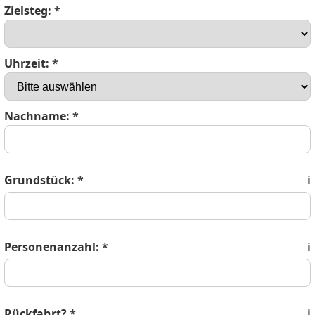
Zielsteg:
*
Uhrzeit:
*
Nachname:
*
Grundstück:
*
ℹ️
Personenanzahl:
*
ℹ️
Rückfahrt?
*
ℹ️