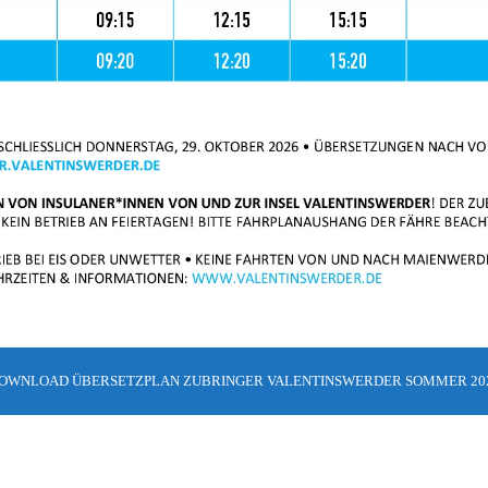
OWNLOAD ÜBERSETZPLAN ZUBRINGER VALENTINSWERDER SOMMER 20