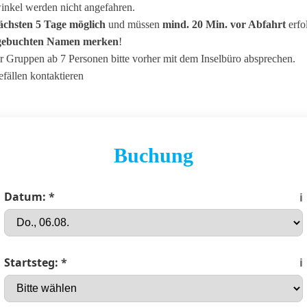
nkel werden nicht angefahren.
nächsten 5 Tage möglich
und müssen
mind. 20 Min. vor Abfahrt
erfo
n gebuchten Namen merken
!
r Gruppen ab 7 Personen bitte vorher mit dem Inselbüro absprechen.
efällen kontaktieren
Buchung
Datum:
*
ℹ️
Startsteg:
*
ℹ️